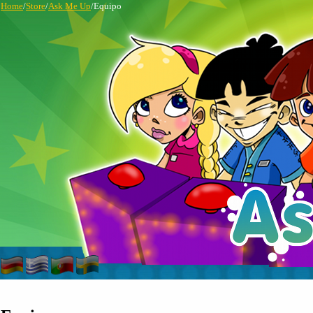
Home
/
Store
/
Ask Me Up
/Equipo