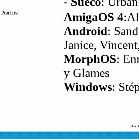
-
Sueco
: Urban
Pruebas:
AmigaOS 4
:A
Android
: Sand
Janice, Vincen
MorphOS
: En
y Glames
Windows
: Sté
Ask 