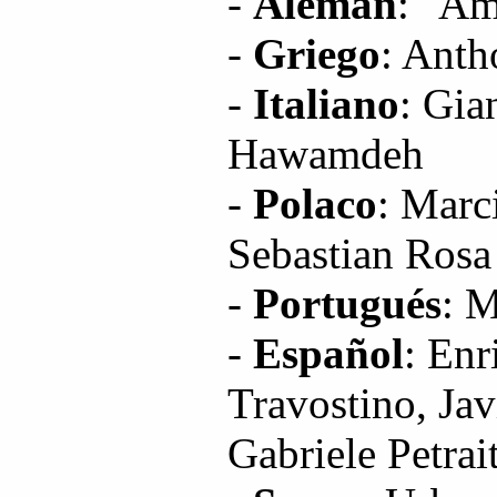
-
Alemán
: "Am
-
Griego
: Anth
-
Italiano
: Gia
Hawamdeh
-
Polaco
: Marc
Sebastian Rosa
-
Portugués
: 
-
Español
: Enr
Travostino, Ja
Gabriele Petrai