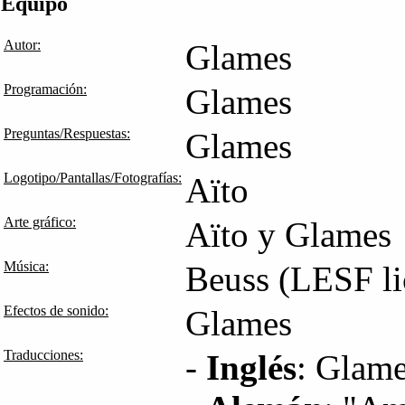
Equipo
Autor:
Glames
Programación:
Glames
Preguntas/Respuestas:
Glames
Logotipo/Pantallas/Fotografías:
Aïto
Arte gráfico:
Aïto y Glames
Música:
Beuss (LESF li
Efectos de sonido:
Glames
Traducciones:
-
Inglés
: Glame